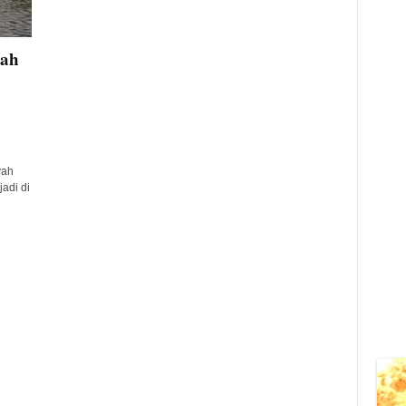
lah
yah
jadi di