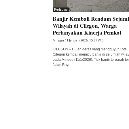
i
Peristiwa
t
Banjir Kembali Rendam Sejum
a
B
Wilayah di Cilegon, Warga
a
Pertanyakan Kinerja Pemkot
n
Minggu 11 Januari 2026, 15:31 WIB
t
e
CILEGON – Hujan deras yang mengguyur Kota
n
Cilegon kembali memicu banjir di sejumlah wila
H
pada Minggu (11/1/2026). Titik banjir terparah ter
Jalan Raya...
a
r
i
I
n
i