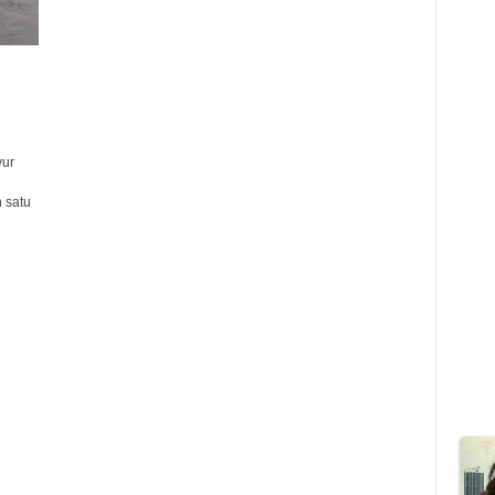
yur
 satu