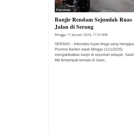
i
Peristiwa
t
Banjir Rendam Sejumlah Ruas
a
B
Jalan di Serang
a
Minggu 11 Januari 2026, 17:25 WIB
n
t
SERANG – Intensitas hujan tinggi yang menggu
e
Provinsi Banten sejak Minggu (11/1/2026)
mengakibatkan banjir di sejumlah wilayah. Salah
n
titik terdampak berada di Jalan...
H
a
r
i
I
n
i