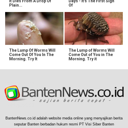
It Dies From A Drop Of
Days - It's The First Sign
Plain...
Of
The Lump Of Worms Will
The Lump of Worms Will
Come Out Of You In The
Come Out of You in The
Morning. Try It
Morning. Try it
BantenNews.co.id adalah website media online yang menyajikan berita
seputar Banten berbadan hukum resmi PT Visi Siber Banten