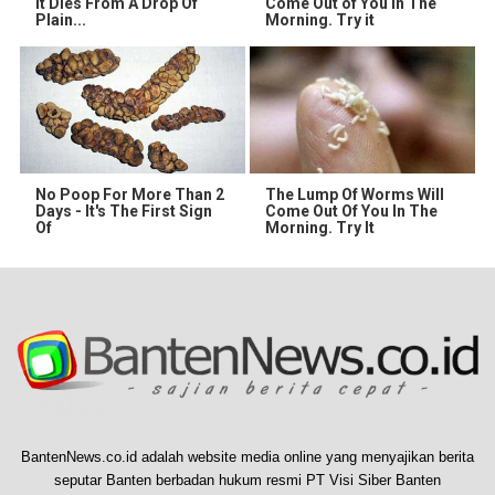
It Dies From A Drop Of
Come Out of You in The
Plain...
Morning. Try it
No Poop For More Than 2
The Lump Of Worms Will
Days - It's The First Sign
Come Out Of You In The
Of
Morning. Try It
BantenNews.co.id adalah website media online yang menyajikan berita
seputar Banten berbadan hukum resmi PT Visi Siber Banten