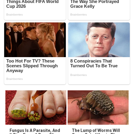
Fungus Is A Parasite, And
The Lump of Worms Will