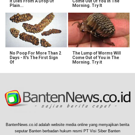
It Dies From A Drop Of
Come Out Of You In The
Plain...
Morning. Try It
No Poop For More Than 2
The Lump of Worms Will
Days - It's The First Sign
Come Out of You in The
Of
Morning. Try it
BantenNews.co.id adalah website media online yang menyajikan berita
seputar Banten berbadan hukum resmi PT Visi Siber Banten