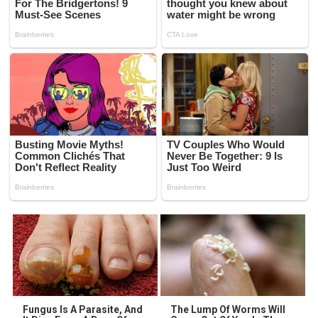
Fungus Is A Parasite, And
The Lump Of Worms Will