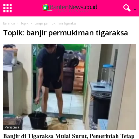
Beranda
Topik
Banjir permukiman tigaraksa
Topik: banjir permukiman tigaraksa
Peristiwa
Banjir di Tigaraksa Mulai Surut, Pemerintah Tetap