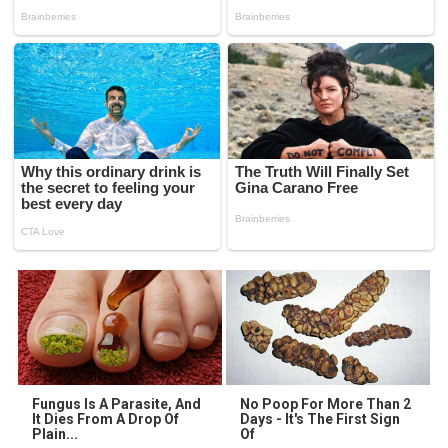
Fungus Is A Parasite, And
No Poop For More Than 2
It Dies From A Drop Of
Days - It's The First Sign
Plain...
Of