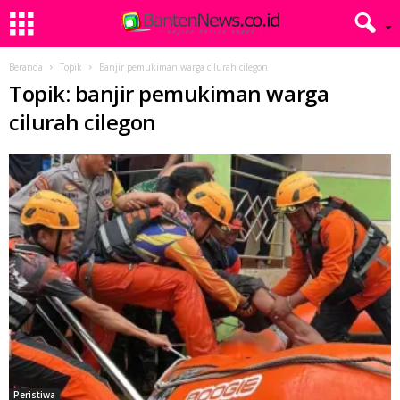
Beranda
Topik
Banjir pemukiman warga cilurah cilegon
Topik: banjir pemukiman warga
cilurah cilegon
Peristiwa