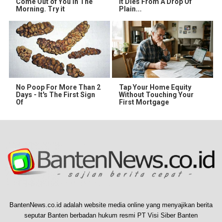
Come Out of You in The
It Dies From A Drop Of
Morning. Try it
Plain...
No Poop For More Than 2
Tap Your Home Equity
Days - It's The First Sign
Without Touching Your
Of
First Mortgage
BantenNews.co.id adalah website media online yang menyajikan berita
seputar Banten berbadan hukum resmi PT Visi Siber Banten