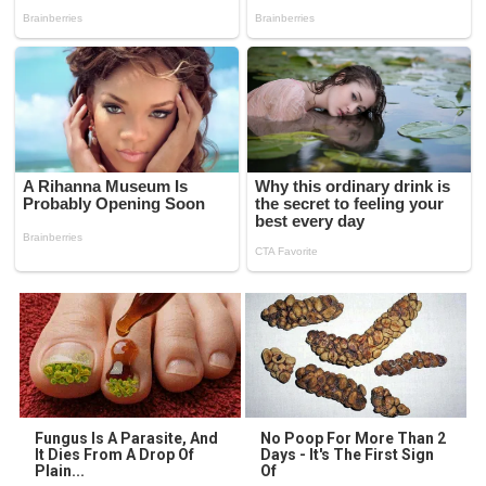
Fungus Is A Parasite, And
No Poop For More Than 2
It Dies From A Drop Of
Days - It's The First Sign
Plain...
Of