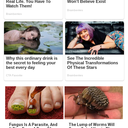
Fungus Is A Parasite, And
The Lump of Worms Will