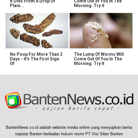
It Dies From A Drop Of
Come Out of You in The
Plain...
Morning. Try it
No Poop For More Than 2
The Lump Of Worms Will
Days - It's The First Sign
Come Out Of You In The
Of
Morning. Try It
BantenNews.co.id adalah website media online yang menyajikan berita
seputar Banten berbadan hukum resmi PT Visi Siber Banten