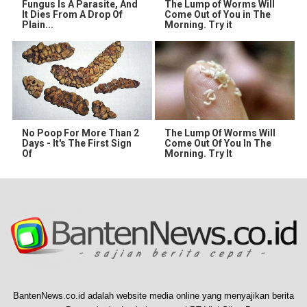
Fungus Is A Parasite, And
The Lump of Worms Will
It Dies From A Drop Of
Come Out of You in The
Plain...
Morning. Try it
No Poop For More Than 2
The Lump Of Worms Will
Days - It's The First Sign
Come Out Of You In The
Of
Morning. Try It
BantenNews.co.id adalah website media online yang menyajikan berita