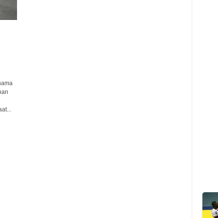
rnama
han
at...