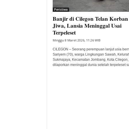
i
Peristiwa
t
Banjir di Cilegon Telan Korban
a
B
Jiwa, Lansia Meninggal Usai
a
Terpeleset
n
Minggu 8 Maret 2026, 11:26 WIB
t
e
CILEGON – Seorang perempuan lanjut usia be
n
Sariyem (70), warga Lingkungan Sawah, Kelura
H
Sukmajaya, Kecamatan Jombang, Kota Cilegon,
dilaporkan meninggal dunia setelah terpeleset sa
a
r
i
I
n
i