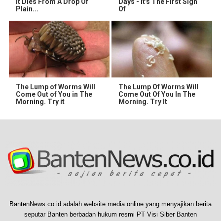
It Dies From A Drop Of
Days - It's The First Sign
Plain...
Of
The Lump of Worms Will
The Lump Of Worms Will
Come Out of You in The
Come Out Of You In The
Morning. Try it
Morning. Try It
BantenNews.co.id adalah website media online yang menyajikan berita
seputar Banten berbadan hukum resmi PT Visi Siber Banten