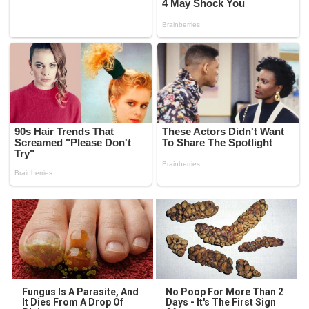
Fungus Is A Parasite, And
No Poop For More Than 2
It Dies From A Drop Of
Days - It's The First Sign