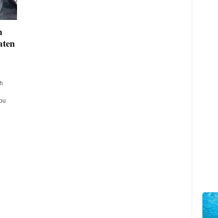
m
aten
h
bu