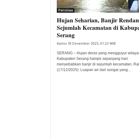
i
Peristiwa
t
Hujan Seharian, Banjir Renda
a
B
Sejumlah Kecamatan di Kabup
a
Serang
n
Kamis 18 Desember 2025, 01:23 WIB
t
e
SERANG – Hujan deras yang mengguyur wilaya
n
Kabupaten Serang hampir sepanjang hari
H
menyebabkan banjir di sejumlah kecamatan, Ra
(17/12/2025). Luapan air dari sungai yang...
a
r
i
I
n
i