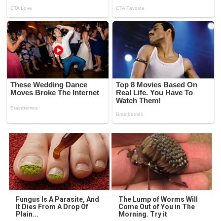
Fungus Is A Parasite, And
The Lump of Worms Will
It Dies From A Drop Of
Come Out of You in The
Plain...
Morning. Try it