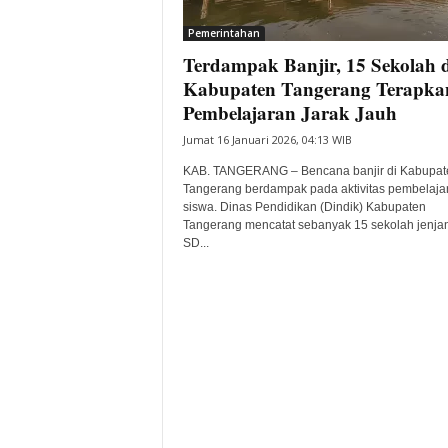
i
Pemerintahan
t
Terdampak Banjir, 15 Sekolah d
a
B
Kabupaten Tangerang Terapka
a
Pembelajaran Jarak Jauh
n
Jumat 16 Januari 2026, 04:13 WIB
t
e
KAB. TANGERANG – Bencana banjir di Kabupat
n
Tangerang berdampak pada aktivitas pembelaja
H
siswa. Dinas Pendidikan (Dindik) Kabupaten
Tangerang mencatat sebanyak 15 sekolah jenja
a
SD...
r
i
I
n
i