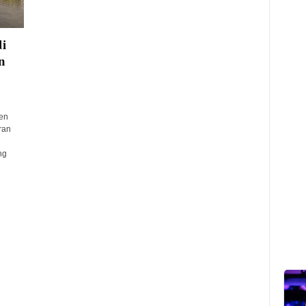
i
n
en
ran
ng