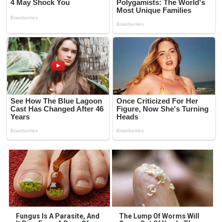
Fungus Is A Parasite, And
The Lump Of Worms Will