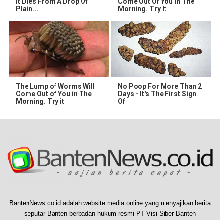
It Dies From A Drop Of
Come Out Of You In The
Plain...
Morning. Try It
The Lump of Worms Will
No Poop For More Than 2
Come Out of You in The
Days - It's The First Sign
Morning. Try it
Of
BantenNews.co.id adalah website media online yang menyajikan berita
seputar Banten berbadan hukum resmi PT Visi Siber Banten