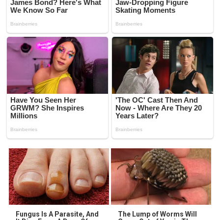
Fungus Is A Parasite, And
The Lump of Worms Will