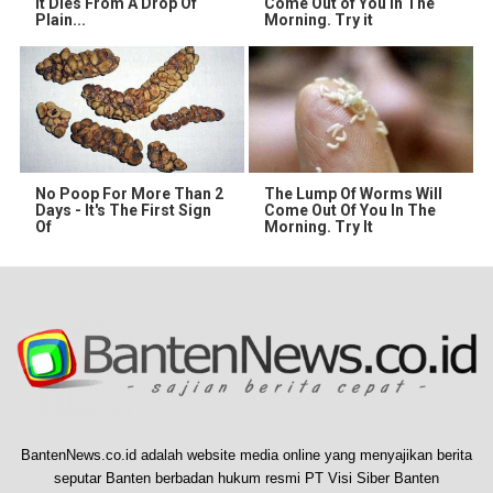
It Dies From A Drop Of
Come Out of You in The
Plain...
Morning. Try it
No Poop For More Than 2
The Lump Of Worms Will
Days - It's The First Sign
Come Out Of You In The
Of
Morning. Try It
BantenNews.co.id adalah website media online yang menyajikan berita
seputar Banten berbadan hukum resmi PT Visi Siber Banten