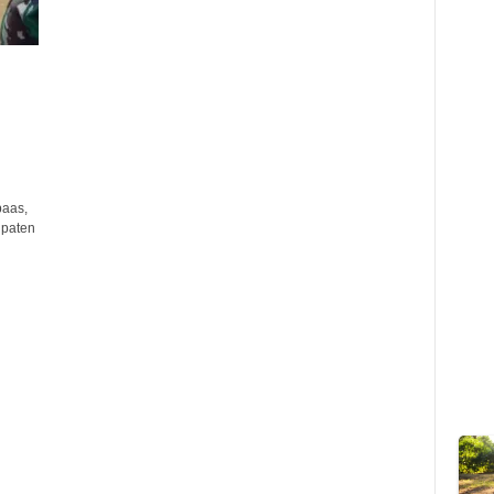
paas,
upaten