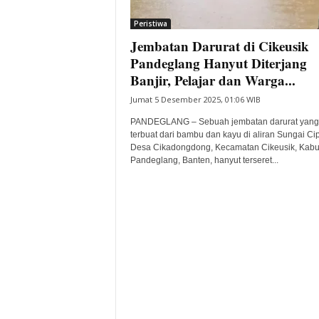
i
Peristiwa
t
Jembatan Darurat di Cikeusik
a
B
Pandeglang Hanyut Diterjang
a
Banjir, Pelajar dan Warga...
n
Jumat 5 Desember 2025, 01:06 WIB
t
e
PANDEGLANG – Sebuah jembatan darurat yang
n
terbuat dari bambu dan kayu di aliran Sungai Ci
H
Desa Cikadongdong, Kecamatan Cikeusik, Kab
Pandeglang, Banten, hanyut terseret...
a
r
i
I
n
i