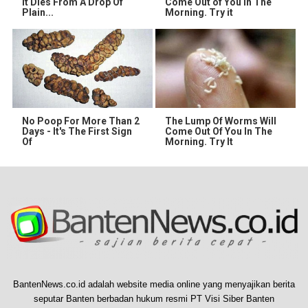
It Dies From A Drop Of
Come Out of You in The
Plain...
Morning. Try it
No Poop For More Than 2
The Lump Of Worms Will
Days - It's The First Sign
Come Out Of You In The
Of
Morning. Try It
BantenNews.co.id adalah website media online yang menyajikan berita
seputar Banten berbadan hukum resmi PT Visi Siber Banten