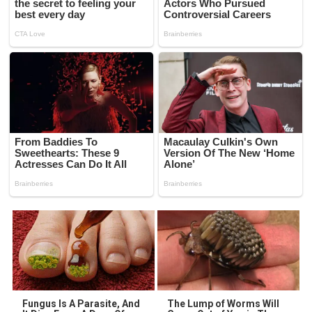
Fungus Is A Parasite, And
The Lump of Worms Will