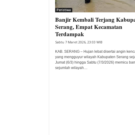
i
Peristiwa
t
Banjir Kembali Terjang Kabup
a
B
Serang, Empat Kecamatan
a
Terdampak
n
Sabtu 7 Maret 2026, 23:03 WIB
t
e
KAB. SERANG – Hujan lebat disertai angin ken
n
yang mengguyur wilayah Kabupaten Serang sej
H
Jumat (6/3) hingga Sabtu (7/3/2026) memicu banj
sejumlah wilayah....
a
r
i
I
n
i