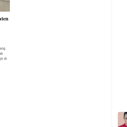
aten
cang
ak
ir di