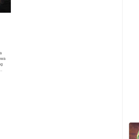
a
hwa
ng
..