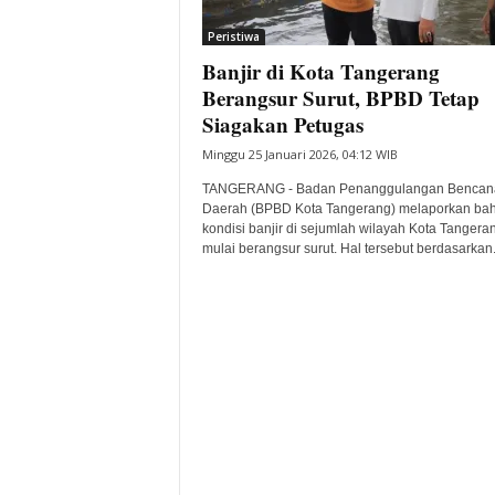
i
Peristiwa
t
Banjir di Kota Tangerang
a
B
Berangsur Surut, BPBD Tetap
a
Siagakan Petugas
n
Minggu 25 Januari 2026, 04:12 WIB
t
e
TANGERANG - Badan Penanggulangan Bencan
n
Daerah (BPBD Kota Tangerang) melaporkan ba
H
kondisi banjir di sejumlah wilayah Kota Tangera
mulai berangsur surut. Hal tersebut berdasarkan.
a
r
i
I
n
i