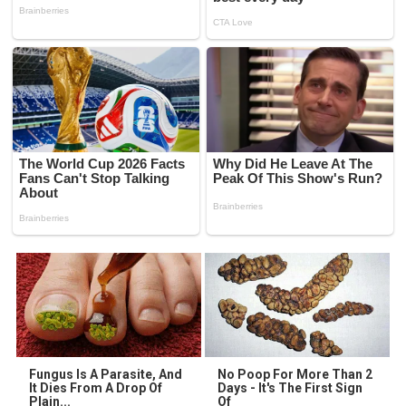
Fungus Is A Parasite, And
No Poop For More Than 2
It Dies From A Drop Of
Days - It's The First Sign
Plain...
Of