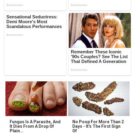
Fungus Is A Parasite, And
No Poop For More Than 2
It Dies From A Drop Of
Days - It's The First Sign
Plain...
Of