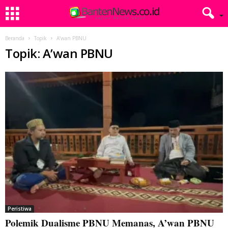
Beranda
Topik
A’wan PBNU
Topik: A’wan PBNU
Peristiwa
Polemik Dualisme PBNU Memanas, A’wan PBNU