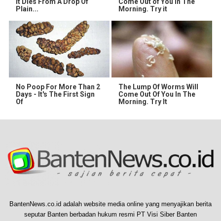
It Dies From A Drop Of
Come Out of You in The
Plain...
Morning. Try it
No Poop For More Than 2
The Lump Of Worms Will
Days - It's The First Sign
Come Out Of You In The
Of
Morning. Try It
BantenNews.co.id adalah website media online yang menyajikan berita
seputar Banten berbadan hukum resmi PT Visi Siber Banten