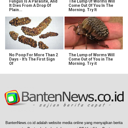
Fungus Is A Parasite, And
The Lump Of Worms Will
It Dies From A Drop Of
Come Out Of You In The
Plain...
Morning. Try It
No Poop For More Than 2
The Lump of Worms Will
Days - It's The First Sign
Come Out of You in The
Of
Morning. Try it
BantenNews.co.id adalah website media online yang menyajikan berita