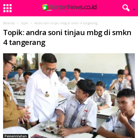
Beranda
Topik
Andra soni tinjau mbg di smkn 4 tangerang
Topik: andra soni tinjau mbg di smkn
4 tangerang
Pemerintahan