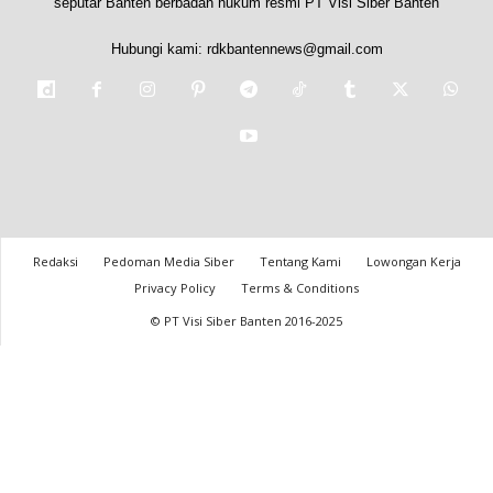
seputar Banten berbadan hukum resmi PT Visi Siber Banten
Hubungi kami:
rdkbantennews@gmail.com
Redaksi
Pedoman Media Siber
Tentang Kami
Lowongan Kerja
Privacy Policy
Terms & Conditions
© PT Visi Siber Banten 2016-2025