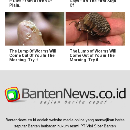
It Dies From A Drop Of
Days - It's The First Sign
Plain...
Of
The Lump Of Worms Will
The Lump of Worms Will
Come Out Of You In The
Come Out of You in The
Morning. Try It
Morning. Try it
BantenNews.co.id adalah website media online yang menyajikan berita
seputar Banten berbadan hukum resmi PT Visi Siber Banten