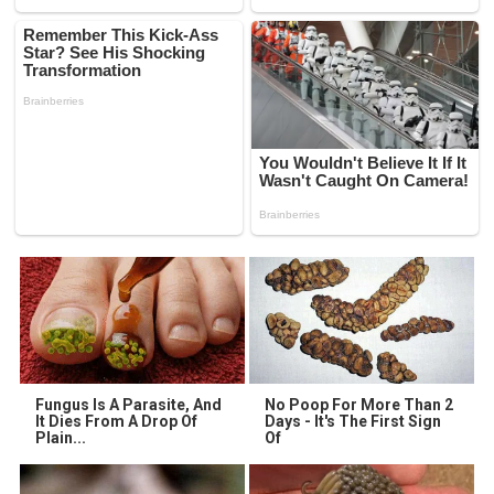
Fungus Is A Parasite, And
No Poop For More Than 2
It Dies From A Drop Of
Days - It's The First Sign
Plain...
Of