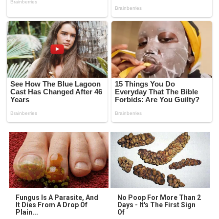
Fungus Is A Parasite, And
No Poop For More Than 2
It Dies From A Drop Of
Days - It's The First Sign
Plain...
Of