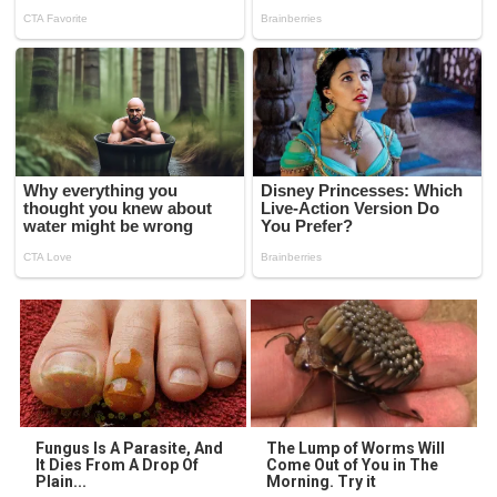
Fungus Is A Parasite, And
The Lump of Worms Will
It Dies From A Drop Of
Come Out of You in The
Plain...
Morning. Try it