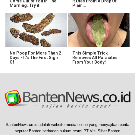
Come Out of You in The
It Dies From A Drop Of
Morning. Try it
Plain...
No Poop For More Than 2
This Simple Trick
Days - It's The First Sign
Removes All Parasites
Of
From Your Body!
BantenNews.co.id adalah website media online yang menyajikan berita
seputar Banten berbadan hukum resmi PT Visi Siber Banten