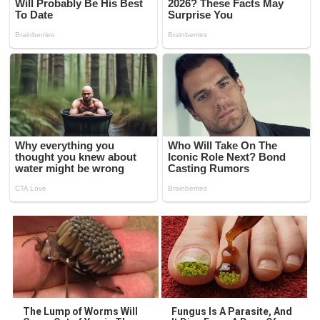
The Lump of Worms Will
Fungus Is A Parasite, And