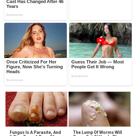
Fungus Is A Parasite, And
The Lump Of Worms Will