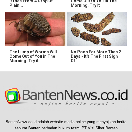
It Dies From A Drop Of
Come Out Of You In The
Plain...
Morning. Try It
The Lump of Worms Will
No Poop For More Than 2
Come Out of You in The
Days - It's The First Sign
Morning. Try it
Of
BantenNews.co.id adalah website media online yang menyajikan berita
seputar Banten berbadan hukum resmi PT Visi Siber Banten