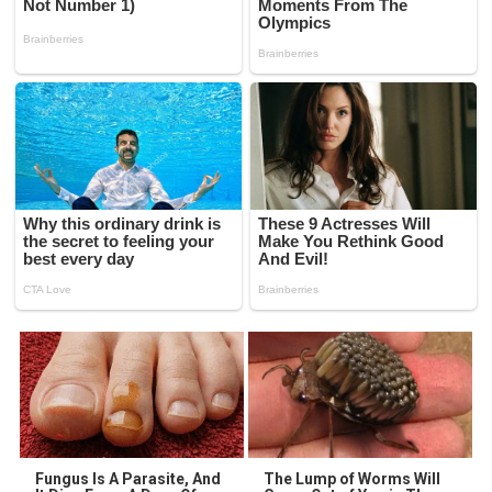
Fungus Is A Parasite, And
The Lump of Worms Will