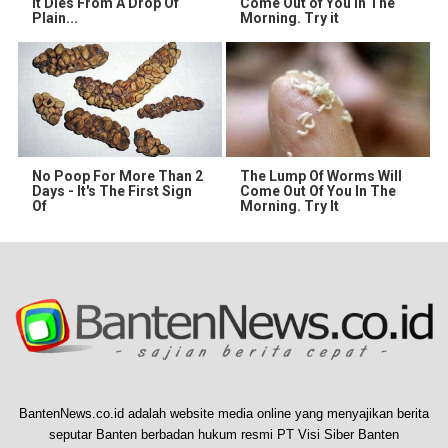
It Dies From A Drop Of
Come Out of You in The
Plain...
Morning. Try it
No Poop For More Than 2
The Lump Of Worms Will
Days - It's The First Sign
Come Out Of You In The
Of
Morning. Try It
BantenNews.co.id adalah website media online yang menyajikan berita
seputar Banten berbadan hukum resmi PT Visi Siber Banten