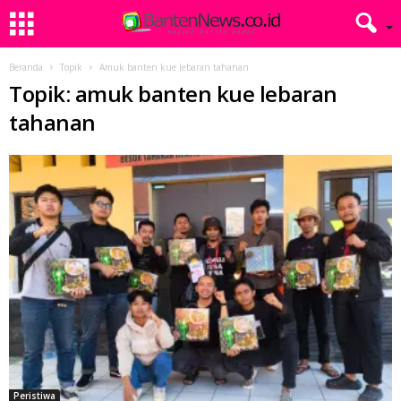
Beranda
Topik
Amuk banten kue lebaran tahanan
Topik: amuk banten kue lebaran
tahanan
Peristiwa