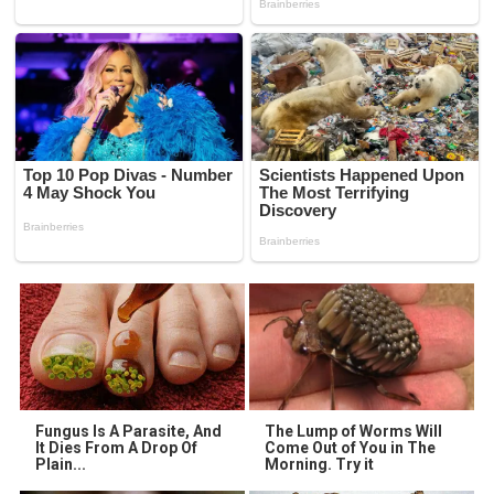
Fungus Is A Parasite, And
The Lump of Worms Will
It Dies From A Drop Of
Come Out of You in The
Plain...
Morning. Try it