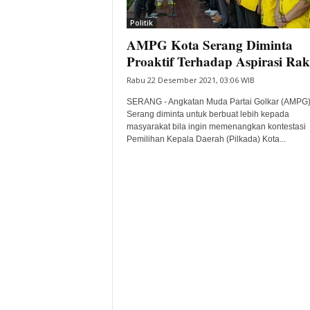
i
Politik
t
AMPG Kota Serang Diminta
a
B
Proaktif Terhadap Aspirasi Rak
a
Rabu 22 Desember 2021, 03:06 WIB
n
t
SERANG - Angkatan Muda Partai Golkar (AMPG)
e
Serang diminta untuk berbuat lebih kepada
masyarakat bila ingin memenangkan kontestasi
n
Pemilihan Kepala Daerah (Pilkada) Kota...
H
a
r
i
I
n
i