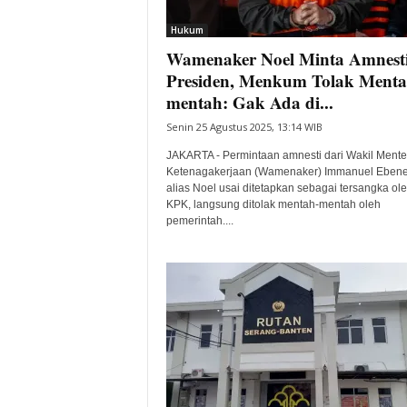
i
Hukum
t
Wamenaker Noel Minta Amnest
a
B
Presiden, Menkum Tolak Menta
a
mentah: Gak Ada di...
n
Senin 25 Agustus 2025, 13:14 WIB
t
e
JAKARTA - Permintaan amnesti dari Wakil Mente
n
Ketenagakerjaan (Wamenaker) Immanuel Ebene
H
alias Noel usai ditetapkan sebagai tersangka ol
KPK, langsung ditolak mentah-mentah oleh
a
pemerintah....
r
i
I
n
i