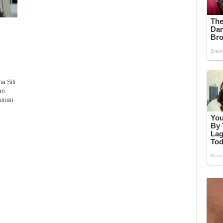
 Siti
an
punan