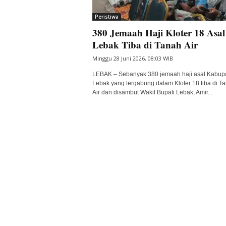
i
Peristiwa
t
380 Jemaah Haji Kloter 18 Asal
a
B
Lebak Tiba di Tanah Air
a
Minggu 28 Juni 2026, 08:03 WIB
n
t
LEBAK – Sebanyak 380 jemaah haji asal Kabup
e
Lebak yang tergabung dalam Kloter 18 tiba di T
Air dan disambut Wakil Bupati Lebak, Amir...
n
H
a
r
i
I
n
i