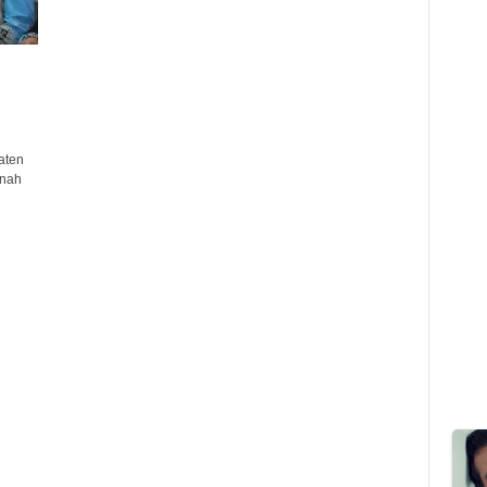
aten
anah