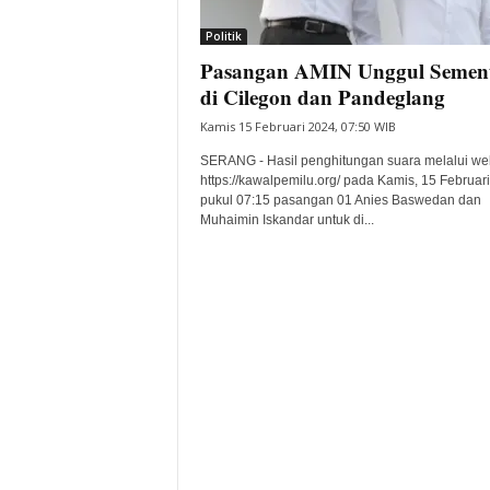
i
Politik
t
Pasangan AMIN Unggul Semen
a
B
di Cilegon dan Pandeglang
a
Kamis 15 Februari 2024, 07:50 WIB
n
t
SERANG - Hasil penghitungan suara melalui we
e
https://kawalpemilu.org/ pada Kamis, 15 Februar
pukul 07:15 pasangan 01 Anies Baswedan dan
n
Muhaimin Iskandar untuk di...
H
a
r
i
I
n
i