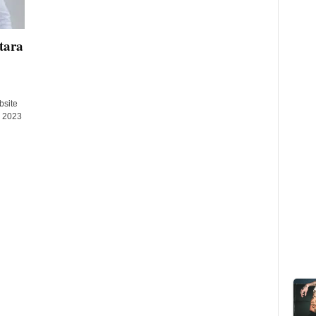
tara
bsite
i 2023