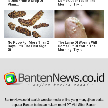
It Dies From A Drop Of
Come Out of You in The
Plain...
Morning. Try it
No Poop For More Than 2
The Lump Of Worms Will
Days - It's The First Sign
Come Out Of You In The
Of
Morning. Try It
BantenNews.co.id adalah website media online yang menyajikan berita
seputar Banten berbadan hukum resmi PT Visi Siber Banten