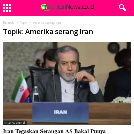
Beranda
Topik
Amerika serang Iran
Topik: Amerika serang Iran
Internasional
Iran Tegaskan Serangan AS Bakal Punya