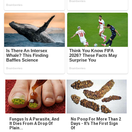
Fungus Is A Parasite, And
No Poop For More Than 2
It Dies From A Drop Of
Days - It's The First Sign
Plain...
Of