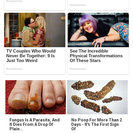
Fungus Is A Parasite, And
No Poop For More Than 2
It Dies From A Drop Of
Days - It's The First Sign
Plain...
Of