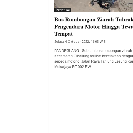
i
Peristiwa
t
Bus Rombongan Ziarah Tabra
a
B
Pengendara Motor Hingga Tewa
a
Tempat
n
Selasa 4 Oktober 2022, 16:03 WIB
t
e
PANDEGLANG - Sebuah bus rombongan ziarah 
n
Kecamatan Cibaliung terlibat kecelakaan denga
H
sepeda motor di Jalan Raya Tanjung Lesung K
Mekarjaya RT 002 RW...
a
r
i
I
n
i