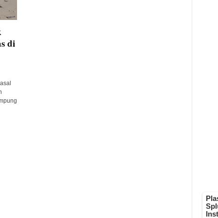
k
s di
asal
n
ampung