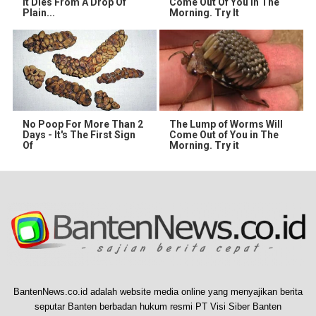
It Dies From A Drop Of
Come Out Of You In The
Plain...
Morning. Try It
No Poop For More Than 2
The Lump of Worms Will
Days - It's The First Sign
Come Out of You in The
Of
Morning. Try it
BantenNews.co.id adalah website media online yang menyajikan berita
seputar Banten berbadan hukum resmi PT Visi Siber Banten