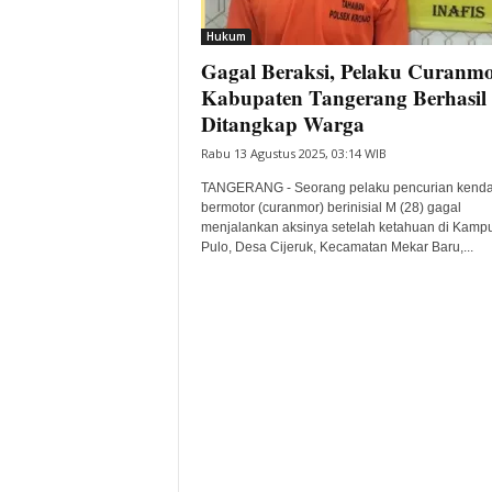
i
Hukum
t
Gagal Beraksi, Pelaku Curanmo
a
B
Kabupaten Tangerang Berhasil
a
Ditangkap Warga
n
Rabu 13 Agustus 2025, 03:14 WIB
t
e
TANGERANG - Seorang pelaku pencurian kend
n
bermotor (curanmor) berinisial M (28) gagal
H
menjalankan aksinya setelah ketahuan di Kamp
Pulo, Desa Cijeruk, Kecamatan Mekar Baru,...
a
r
i
I
n
i