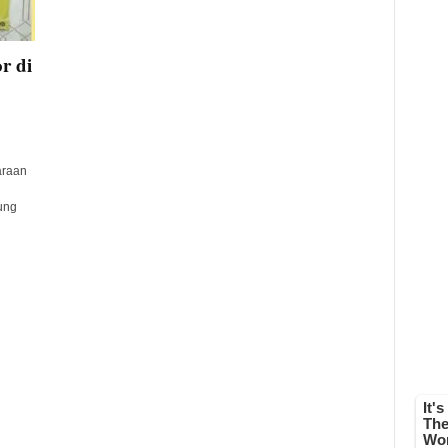
r di
araan
ung