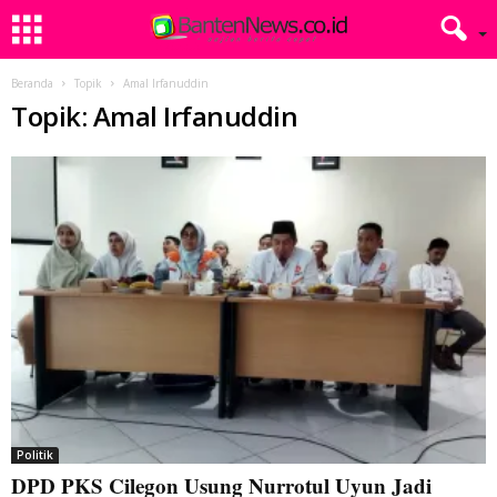
Beranda
Topik
Amal Irfanuddin
Topik: Amal Irfanuddin
Politik
DPD PKS Cilegon Usung Nurrotul Uyun Jadi