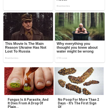
Fungus Is A Parasite, And
No Poop For More Than 2
It Dies From A Drop Of
Days - It's The First Sign
Plain...
Of