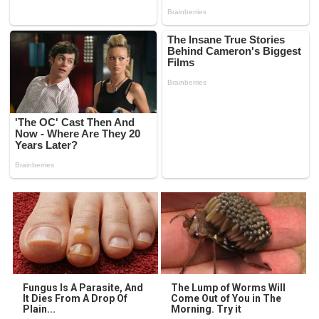
Fungus Is A Parasite, And
The Lump of Worms Will
It Dies From A Drop Of
Come Out of You in The
Plain...
Morning. Try it