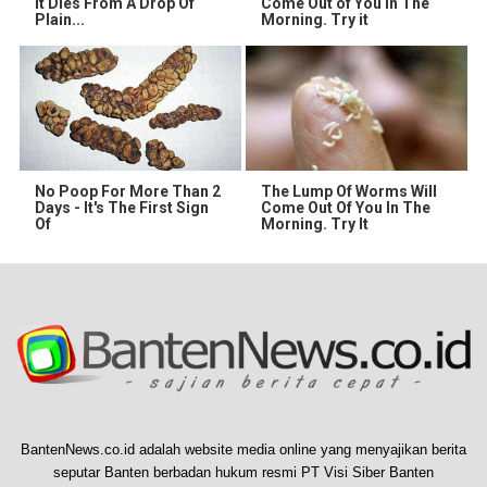
It Dies From A Drop Of
Come Out of You in The
Plain...
Morning. Try it
No Poop For More Than 2
The Lump Of Worms Will
Days - It's The First Sign
Come Out Of You In The
Of
Morning. Try It
BantenNews.co.id adalah website media online yang menyajikan berita
seputar Banten berbadan hukum resmi PT Visi Siber Banten