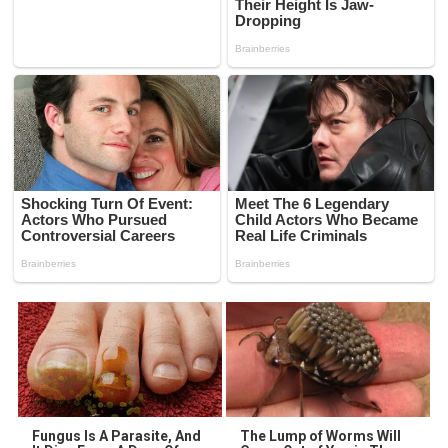
Fungus Is A Parasite, And
The Lump of Worms Will