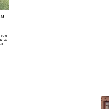
at
 satu
rbuka
 di