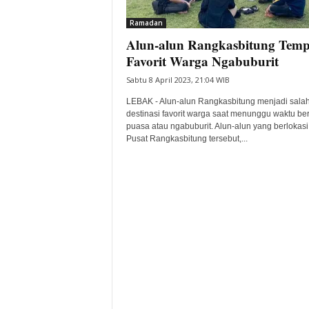
i
Ramadan
t
Alun-alun Rangkasbitung Temp
a
B
Favorit Warga Ngabuburit
a
Sabtu 8 April 2023, 21:04 WIB
n
t
LEBAK - Alun-alun Rangkasbitung menjadi salah
e
destinasi favorit warga saat menunggu waktu be
puasa atau ngabuburit. Alun-alun yang berlokasi
n
Pusat Rangkasbitung tersebut,...
H
a
r
i
I
n
i