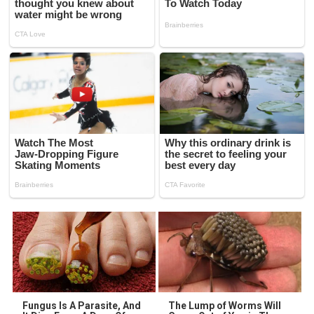
Fungus Is A Parasite, And
The Lump of Worms Will