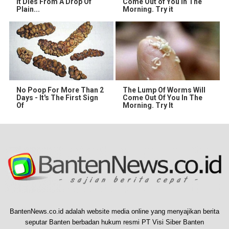
It Dies From A Drop Of
Come Out of You in The
Plain...
Morning. Try it
No Poop For More Than 2
The Lump Of Worms Will
Days - It's The First Sign
Come Out Of You In The
Of
Morning. Try It
BantenNews.co.id adalah website media online yang menyajikan berita
seputar Banten berbadan hukum resmi PT Visi Siber Banten