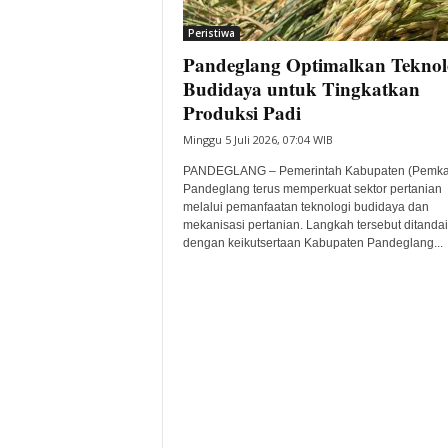
i
Peristiwa
t
Pandeglang Optimalkan Teknol
a
B
Budidaya untuk Tingkatkan
a
Produksi Padi
n
Minggu 5 Juli 2026, 07:04 WIB
t
e
PANDEGLANG – Pemerintah Kabupaten (Pemka
n
Pandeglang terus memperkuat sektor pertanian
H
melalui pemanfaatan teknologi budidaya dan
mekanisasi pertanian. Langkah tersebut ditandai
a
dengan keikutsertaan Kabupaten Pandeglang...
r
i
I
n
i